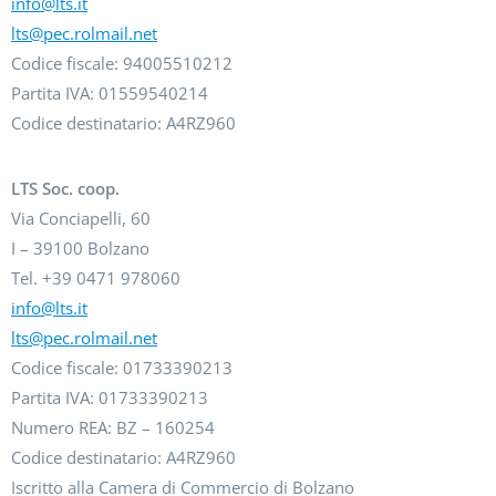
info@lts.it
lts@pec.rolmail.net
Codice fiscale: 94005510212
Partita IVA: 01559540214
Codice destinatario: A4RZ960
LTS Soc. coop.
Via Conciapelli, 60
I – 39100 Bolzano
Tel. +39 0471 978060
info@lts.it
lts@pec.rolmail.net
Codice fiscale: 01733390213
Partita IVA: 01733390213
Numero REA: BZ – 160254
Codice destinatario: A4RZ960
Iscritto alla Camera di Commercio di Bolzano